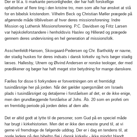
Der er bl.a. ti markante personligheder, der har haft forskellige
opfattelser af flere ting i den kristne tro, men som alle har ønsket at stå
for en bibelsk kristendom. Vilhelm Beck og Christian Møller prægede på
afgørende måde tilblivelsen af hver deres missionsforening: Indre
Mission og Luthersk Missionsforening. P.C. Davidsen og Fritz Larsen
var højskoleforstandere i henholdsvis Haslev og Hillerød og prægede
gennem deres undervisning en hel generation af missionsfolk.
Asschenfeldt-Hansen, Skovgaard-Pedersen og Chr. Bartholdy er navne,
der stadig huskes for deres indsats i dansk kirkeliv og hvis bøger stadig
læses. Hallesby, Utnem og Øivind Andersen er norske teologer, der med
prædikener og bøger har haft meget stor betydning for mange danskere.
Fælles for disse ti forkyndere er forventningen om et fremtidigt
tusindårsrige her på jorden. Når det gælder spørgsmålet om Israels
plads i tusindårsriget og detaljerne i forståelsen af det, er de ikke enige,
men den grundlæggende forståelse af Johs. Åb. 20 som en profeti om
en fremtidig periode på jorden deles af dem alle.
Det er altid godt at lytte til de personer, som Gud på en speciel måde
har brugt i kirkehistorien. Men det er ikke den eneste grund til, at vi
gerne vil fremdrage de følgende uddrag. Der er i dag en tendens til, at
nogle ledere på den bibeltro fløj i dansk kirkeliv - ikke mindst blandt