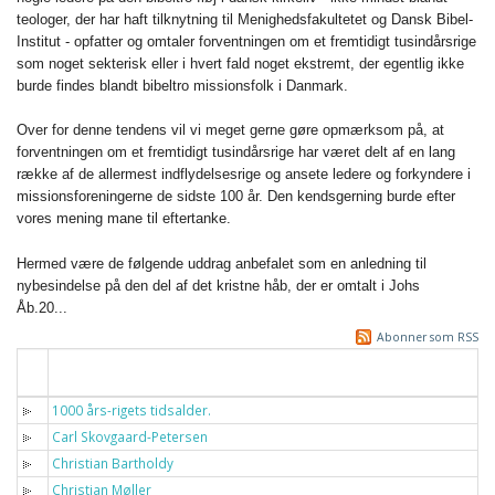
teologer, der har haft tilknytning til Menighedsfakultetet og Dansk Bibel-
Institut - opfatter og omtaler forventningen om et fremtidigt tusindårsrige
som noget sekterisk eller i hvert fald noget ekstremt, der egentlig ikke
burde findes blandt bibeltro missionsfolk i Danmark.
Over for denne tendens vil vi meget gerne gøre opmærksom på, at
forventningen om et fremtidigt tusindårsrige har været delt af en lang
række af de allermest indflydelsesrige og ansete ledere og forkyndere i
missionsforeningerne de sidste 100 år. Den kendsgerning burde efter
vores mening mane til eftertanke.
Hermed være de følgende uddrag anbefalet som en anledning til
nybesindelse på den del af det kristne håb, der er omtalt i Johs
Åb.20...
Abonner som RSS
Titel
1000 års-rigets tidsalder.
Carl Skovgaard-Petersen
Christian Bartholdy
Christian Møller