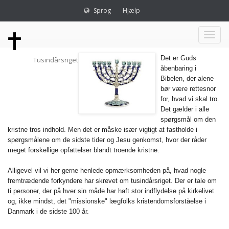
Sprog
Hjælp
Toggl
Det er Guds
Tusindårsriget
naviga
åbenbaring i
Bibelen, der alene
bør være rettesnor
for, hvad vi skal tro.
Det gælder i alle
spørgsmål om den
kristne tros indhold. Men det er måske især vigtigt at fastholde i
spørgsmålene om de sidste tider og Jesu genkomst, hvor der råder
meget forskellige opfattelser blandt troende kristne.
Alligevel vil vi her gerne henlede opmærksomheden på, hvad nogle
fremtrædende forkyndere har skrevet om tusindårsriget. Der er tale om
ti personer, der på hver sin måde har haft stor indflydelse på kirkelivet
og, ikke mindst, det "missionske" lægfolks kristendomsforståelse i
Danmark i de sidste 100 år.