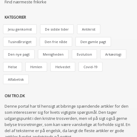
Find nærmeste frikirke
KATEGORIER
Jesu genkomst
De sidste tider
Antikrist
Tusindårsriget
Den frie nåde
Den gamle pagt
Den nye pagt
Menigheden
Evolution
Arkæologi
Helse
Himlen
Helvedet
Covid-19
Alfabetisk
OM TRO.DK
Denne portal har til hensigt at bibringe spændende artikler for den
som interesserer sig for livets vigtigste spørgsmål. Den tager
udgangspunkt i den kristne trosverden, men vil på sigt også gerne
belyse trosretninger, som kan være vanskelige at forholde sig til. En
del af teksterne er på engelsk, da langt de fleste artikler er gode
artikler fundet andetsteds på nettet.