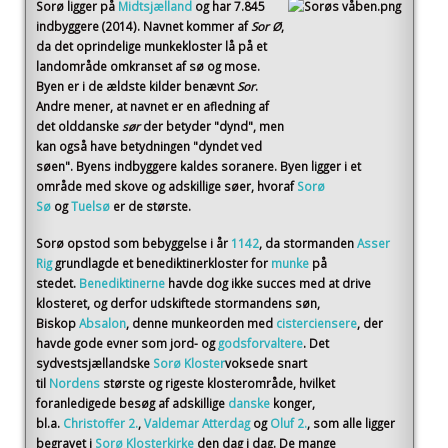
Sorø
ligger på
Midtsjælland
og har 7.845
indbyggere (2014)
. Navnet kommer af
Sor Ø
,
da det oprindelige munkekloster lå på et
landområde omkranset af sø og mose.
Byen er i de ældste kilder benævnt
Sor
.
Andre mener, at navnet er en afledning af
det olddanske
sør
der betyder "dynd", men
kan også have betydningen "dyndet ved
søen". Byens indbyggere kaldes soranere. Byen ligger i et
område med skove og adskillige søer, hvoraf
Sorø
Sø
og
Tuelsø
er de største.
Sorø opstod som bebyggelse i år
1142
, da stormanden
Asser
Rig
grundlagde et benediktinerkloster for
munke
på
stedet.
Benediktinerne
havde dog ikke succes med at drive
klosteret, og derfor udskiftede stormandens søn,
Biskop
Absalon
, denne munkeorden med
cisterciensere
, der
havde gode evner som jord- og
godsforvaltere
. Det
sydvestsjællandske
Sorø Kloster
voksede snart
til
Nordens
største og rigeste klosterområde, hvilket
foranledigede besøg af adskillige
danske
konger,
bl.a.
Christoffer 2.
,
Valdemar Atterdag
og
Oluf 2.
, som alle ligger
begravet i
Sorø Klosterkirke
den dag i dag. De mange