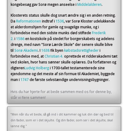
kongebesøg gav Sorø megen anseelse i
Middelalderen
.
Klosterets status skulle dog snart ændre sig i en anden retning.
Da
Reformationen
indtraf i
1536
, var Sorø Kloster udelukkende
et alderdomshjem for gamle og svagelige munke, og i
forbindelse med den sidste munks død stiftede
Frederik
2.
i
1586
en kostskole på stedet for borgerskabets og adelens
drenge, med navn "Sorø Lærde Skole" der senere skulle blive
til
Sorø Akademi
. I
1638
fik byen
købstadsrettigheder
i
forbindelse med, at
Christian 4.
oprettede et ridderakademi tæt
ved skolen, hvor hans sønner skulle oplæres. Da forfatteren og
digteren
Ludvig Holberg
i 1700-tallet testamenterede sine
ejendomme og det meste af sin formue til Akademiet, byggede
man i
1747
de første selvstændige undervisningsbygninger.
Hvis du har hjerte for at bede sammen med os for denne by,
står vi flere sammen!
“Men når du vil bede, så gå ind i dit kammer og luk din dør og bed til
din fader, som er i det skjulte. Og din fader, som ser i det skjulte, skal
lønne dig."