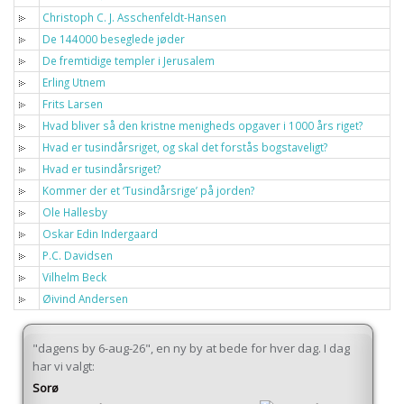
Christoph C. J. Asschenfeldt-Hansen
De 144000 beseglede jøder
De fremtidige templer i Jerusalem
Erling Utnem
Frits Larsen
Hvad bliver så den kristne menigheds opgaver i 1000 års riget?
Hvad er tusindårsriget, og skal det forstås bogstaveligt?
Hvad er tusindårsriget?
Kommer der et ‘Tusindårsrige’ på jorden?
Ole Hallesby
Oskar Edin Indergaard
P.C. Davidsen
Vilhelm Beck
Øivind Andersen
"dagens by 6-aug-26", en ny by at bede for hver dag. I dag
har vi valgt:
Sorø