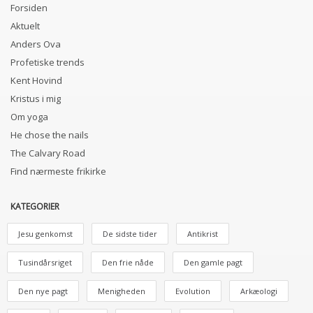
Forsiden
Aktuelt
Anders Ova
Profetiske trends
Kent Hovind
Kristus i mig
Om yoga
He chose the nails
The Calvary Road
Find nærmeste frikirke
KATEGORIER
Jesu genkomst
De sidste tider
Antikrist
Tusindårsriget
Den frie nåde
Den gamle pagt
Den nye pagt
Menigheden
Evolution
Arkæologi