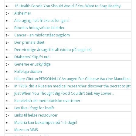
15 Health Foods You Should Avoid if You Want to Stay Healthy!
Alzheimer
Anti-aging, helt friske celler igen!
Blodets holografiske billeder
Cancer - en misforstået sygdom
Den primale diæt
Den virkelige årsag til kraft (video på engelsk)
Diabetes? Slip fri nu!
Generne er uskyldige
Halleluja diæten
Hillary Clinton PERSONALLY Arranged For Chinese Vaccine Manufacturer
In 1958, did a Russian medical researcher discover the secret to jitt
Just When You Thought Big Food Couldn’t Sink Any Lower…
Kanelekstrakt med bibelske overtoner
Lev ikke i frygt for kræft
Links til helse ressourcer
Malaria kan bekæmpes på 1-2 døgn!
More on MMS