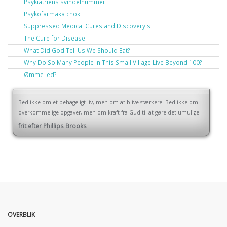
Psykiatriens svindelnummer
Psykofarmaka chok!
Suppressed Medical Cures and Discovery's
The Cure for Disease
What Did God Tell Us We Should Eat?
Why Do So Many People in This Small Village Live Beyond 100?
Ømme led?
Bed ikke om et behageligt liv, men om at blive stærkere. Bed ikke om
overkommelige opgaver, men om kraft fra Gud til at gøre det umulige.
frit efter Phillips Brooks
OVERBLIK