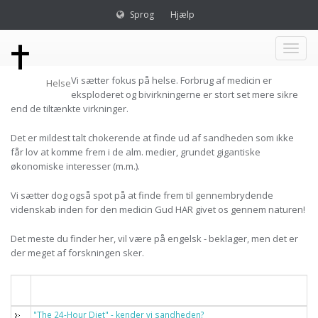
Sprog
Hjælp
Toggl
Vi sætter fokus på helse. Forbrug af medicin er
Helse
naviga
eksploderet og bivirkningerne er stort set mere sikre
end de tiltænkte virkninger.
Det er mildest talt chokerende at finde ud af sandheden som ikke
får lov at komme frem i de alm. medier, grundet gigantiske
økonomiske interesser (m.m.).
Vi sætter dog også spot på at finde frem til gennembrydende
videnskab inden for den medicin Gud HAR givet os gennem naturen!
Det meste du finder her, vil være på engelsk - beklager, men det er
der meget af forskningen sker.
Titel
"The 24-Hour Diet" - kender vi sandheden?