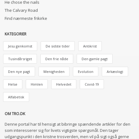
He chose the nails
The Calvary Road
Find nærmeste frikirke
KATEGORIER
Jesu genkomst
De sidste tider
Antikrist
Tusindårsriget
Den frie nåde
Den gamle pagt
Den nye pagt
Menigheden
Evolution
Arkæologi
Helse
Himlen
Helvedet
Covid-19
Alfabetisk
OM TRO.DK
Denne portal har til hensigt at bibringe spændende artikler for den
som interesserer sig for livets vigtigste spørgsmål. Den tager
udgangspunkt i den kristne trosverden, men vil på sigt også gerne