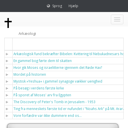
Sprog
Hjælp
Toggl
Arkæologi
naviga
Titel
Arkæologisk fund bekræfter Bibelen: Kvittering til Nebukadnesars hofc
En gammel bog førte dem til skatten
Hvor gik Moses og israelitterne igennem det Røde Hav?
Mordet på historien
Mystisk »Yeshua« i gammel synagoge vækker uenighed
På besøg i verdens første kirke
På sporet af Moses' arv fra Egypten
The Discovery of Peter's Tomb in Jerusalem - 1953
Ting fra menneskets første tid er nufundet i "Noahs Ark" på Mt. Ararat
Vore forfædre var ikke dummere end os…