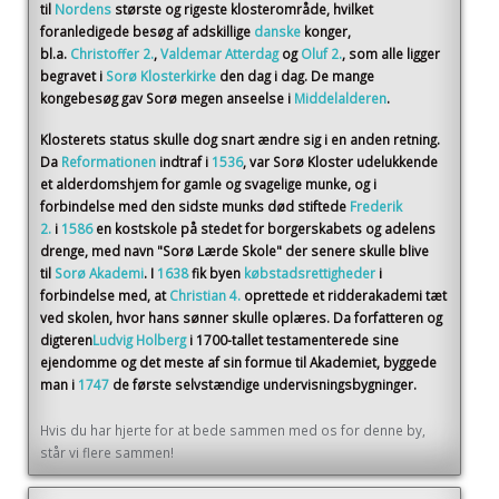
til
Nordens
største og rigeste klosterområde, hvilket
foranledigede besøg af adskillige
danske
konger,
bl.a.
Christoffer 2.
,
Valdemar Atterdag
og
Oluf 2.
, som alle ligger
begravet i
Sorø Klosterkirke
den dag i dag. De mange
kongebesøg gav Sorø megen anseelse i
Middelalderen
.
Klosterets status skulle dog snart ændre sig i en anden retning.
Da
Reformationen
indtraf i
1536
, var Sorø Kloster udelukkende
et alderdomshjem for gamle og svagelige munke, og i
forbindelse med den sidste munks død stiftede
Frederik
2.
i
1586
en kostskole på stedet for borgerskabets og adelens
drenge, med navn "Sorø Lærde Skole" der senere skulle blive
til
Sorø Akademi
. I
1638
fik byen
købstadsrettigheder
i
forbindelse med, at
Christian 4.
oprettede et ridderakademi tæt
ved skolen, hvor hans sønner skulle oplæres. Da forfatteren og
digteren
Ludvig Holberg
i 1700-tallet testamenterede sine
ejendomme og det meste af sin formue til Akademiet, byggede
man i
1747
de første selvstændige undervisningsbygninger.
Hvis du har hjerte for at bede sammen med os for denne by,
står vi flere sammen!