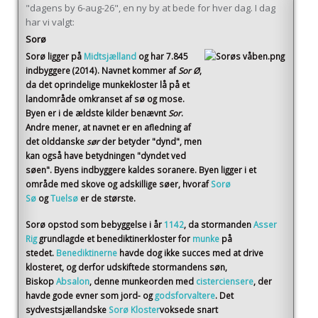
"dagens by 6-aug-26", en ny by at bede for hver dag. I dag
har vi valgt:
Sorø
Sorø
ligger på
Midtsjælland
og har 7.845
indbyggere (2014)
. Navnet kommer af
Sor Ø
,
da det oprindelige munkekloster lå på et
landområde omkranset af sø og mose.
Byen er i de ældste kilder benævnt
Sor
.
Andre mener, at navnet er en afledning af
det olddanske
sør
der betyder "dynd", men
kan også have betydningen "dyndet ved
søen". Byens indbyggere kaldes soranere. Byen ligger i et
område med skove og adskillige søer, hvoraf
Sorø
Sø
og
Tuelsø
er de største.
Sorø opstod som bebyggelse i år
1142
, da stormanden
Asser
Rig
grundlagde et benediktinerkloster for
munke
på
stedet.
Benediktinerne
havde dog ikke succes med at drive
klosteret, og derfor udskiftede stormandens søn,
Biskop
Absalon
, denne munkeorden med
cisterciensere
, der
havde gode evner som jord- og
godsforvaltere
. Det
sydvestsjællandske
Sorø Kloster
voksede snart