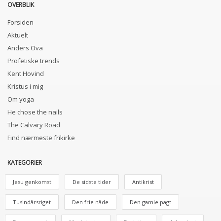
OVERBLIK
Forsiden
Aktuelt
Anders Ova
Profetiske trends
Kent Hovind
Kristus i mig
Om yoga
He chose the nails
The Calvary Road
Find nærmeste frikirke
KATEGORIER
Jesu genkomst
De sidste tider
Antikrist
Tusindårsriget
Den frie nåde
Den gamle pagt