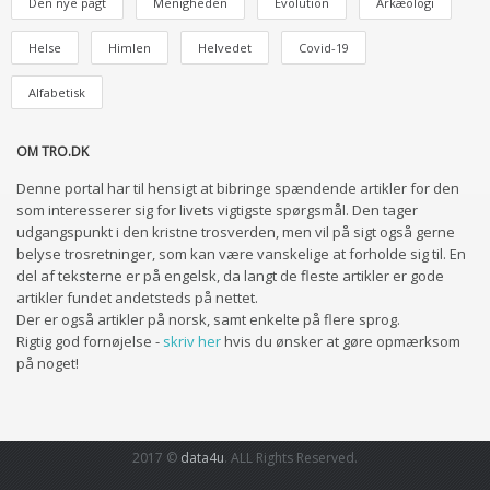
Den nye pagt
Menigheden
Evolution
Arkæologi
Helse
Himlen
Helvedet
Covid-19
Alfabetisk
OM TRO.DK
Denne portal har til hensigt at bibringe spændende artikler for den
som interesserer sig for livets vigtigste spørgsmål. Den tager
udgangspunkt i den kristne trosverden, men vil på sigt også gerne
belyse trosretninger, som kan være vanskelige at forholde sig til. En
del af teksterne er på engelsk, da langt de fleste artikler er gode
artikler fundet andetsteds på nettet.
Der er også artikler på norsk, samt enkelte på flere sprog.
Rigtig god fornøjelse -
skriv her
hvis du ønsker at gøre opmærksom
på noget!
2017 ©
data4u
. ALL Rights Reserved.