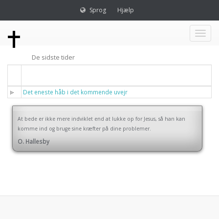
Sprog
Hjælp
Toggl
De sidste tider
naviga
Titel
Det eneste håb i det kommende uvejr
At bede er ikke mere indviklet end at lukke op for Jesus, så han kan
komme ind og bruge sine kræfter på dine problemer.
O. Hallesby