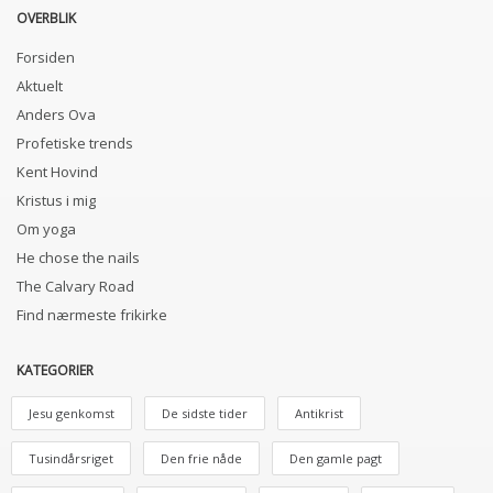
OVERBLIK
Forsiden
Aktuelt
Anders Ova
Profetiske trends
Kent Hovind
Kristus i mig
Om yoga
He chose the nails
The Calvary Road
Find nærmeste frikirke
KATEGORIER
Jesu genkomst
De sidste tider
Antikrist
Tusindårsriget
Den frie nåde
Den gamle pagt