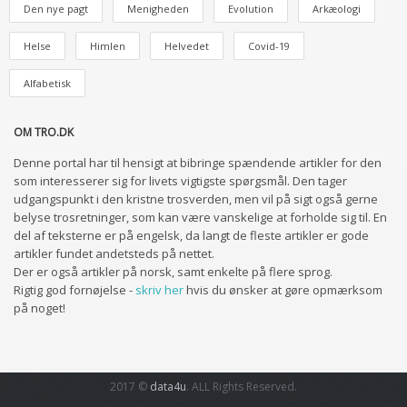
Den nye pagt
Menigheden
Evolution
Arkæologi
Helse
Himlen
Helvedet
Covid-19
Alfabetisk
OM TRO.DK
Denne portal har til hensigt at bibringe spændende artikler for den
som interesserer sig for livets vigtigste spørgsmål. Den tager
udgangspunkt i den kristne trosverden, men vil på sigt også gerne
belyse trosretninger, som kan være vanskelige at forholde sig til. En
del af teksterne er på engelsk, da langt de fleste artikler er gode
artikler fundet andetsteds på nettet.
Der er også artikler på norsk, samt enkelte på flere sprog.
Rigtig god fornøjelse -
skriv her
hvis du ønsker at gøre opmærksom
på noget!
2017 ©
data4u
. ALL Rights Reserved.