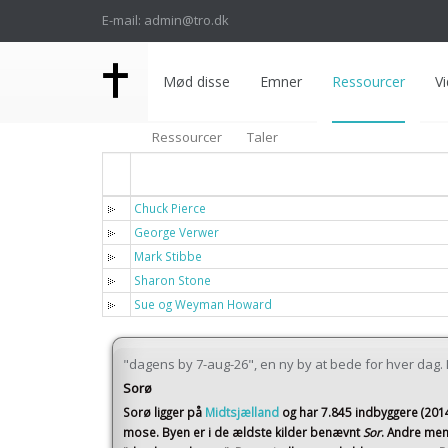
E-mail: admin@tro.dk
Mød disse
Emner
Ressourcer
Vi
Ressourcer
Taler
Titel
Chuck Pierce
George Verwer
Mark Stibbe
Sharon Stone
Sue og Weyman Howard
"dagens by 7-aug-26", en ny by at bede for hver dag. I 
Sorø
Sorø
ligger på
Midtsjælland
og har 7.845 indbyggere (201
mose. Byen er i de ældste kilder benævnt
Sor
. Andre men