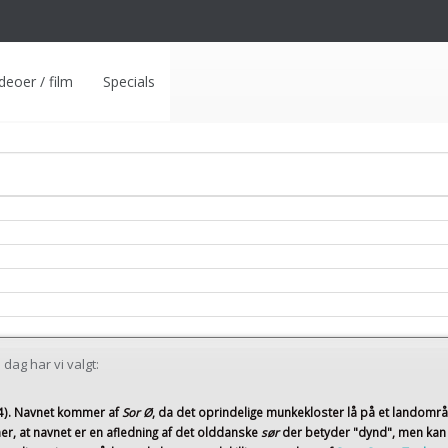
deoer / film
Specials
dag har vi valgt:
4)
. Navnet kommer af
Sor Ø
, da det oprindelige munkekloster lå på et landomr
er, at navnet er en afledning af det olddanske
sør
der betyder "dynd", men kan