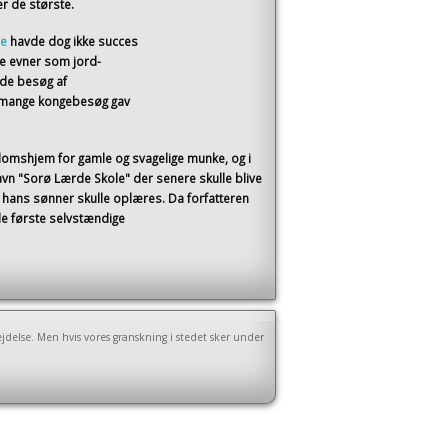
er de største.
ne
havde dog ikke succes
e evner som jord-
ede besøg af
e mange kongebesøg gav
domshjem for gamle og svagelige munke, og i
vn "Sorø Lærde Skole" der senere skulle blive
 hans sønner skulle oplæres. Da forfatteren
e første selvstændige
ejdelse. Men hvis vores granskning i stedet sker under