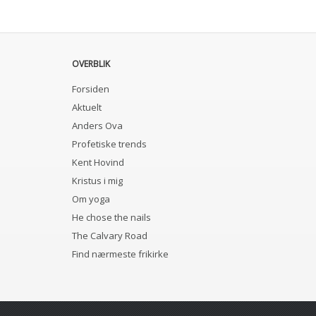
OVERBLIK
Forsiden
Aktuelt
Anders Ova
Profetiske trends
Kent Hovind
Kristus i mig
Om yoga
He chose the nails
The Calvary Road
Find nærmeste frikirke