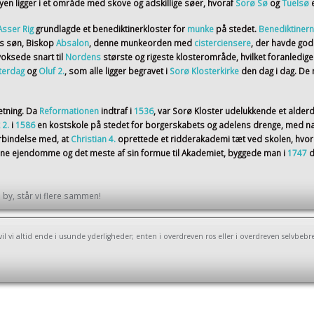
en ligger i et område med skove og adskillige søer, hvoraf
Sorø Sø
og
Tuelsø
Asser Rig
grundlagde et benediktinerkloster for
munke
på stedet.
Benediktiner
ns søn, Biskop
Absalon
, denne munkeorden med
cisterciensere
, der havde god
voksede snart til
Nordens
største og rigeste klosterområde, hvilket foranledig
terdag
og
Oluf 2.
, som alle ligger begravet i
Sorø Klosterkirke
den dag i dag. D
etning. Da
Reformationen
indtraf i
1536
, var Sorø Kloster udelukkende et alder
 2.
i
1586
en kostskole på stedet for borgerskabets og adelens drenge, med na
orbindelse med, at
Christian 4.
oprettede et ridderakademi tæt ved skolen, hvor
sine ejendomme og det meste af sin formue til Akademiet, byggede man i
1747
d
by, står vi flere sammen!
il vi altid ende i usunde yderligheder; enten i overdreven ros eller i overdreven selvbebr