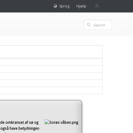
Sprog
Hjælp
åde omkranset af sø og
 også have betydningen