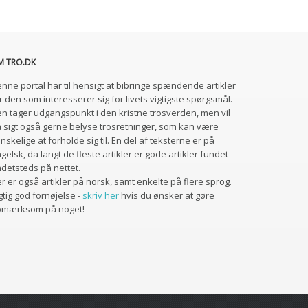
M TRO.DK
nne portal har til hensigt at bibringe spændende artikler
r den som interesserer sig for livets vigtigste spørgsmål.
n tager udgangspunkt i den kristne trosverden, men vil
 sigt også gerne belyse trosretninger, som kan være
nskelige at forholde sig til. En del af teksterne er på
gelsk, da langt de fleste artikler er gode artikler fundet
detsteds på nettet.
r er også artikler på norsk, samt enkelte på flere sprog.
gtig god fornøjelse -
skriv her
hvis du ønsker at gøre
pmærksom på noget!