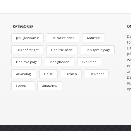
KATEGORIER
O
De
Jesu genkomst
De sidste tider
Antikrist
fo
De
Tusindårsriget
Den frie nåde
Den gamle pagt
på
va
Den nye pagt
Menigheden
Evolution
en
an
Arkæologi
Helse
Himlen
Helvedet
De
Ri
Covid-19
Alfabetisk
o