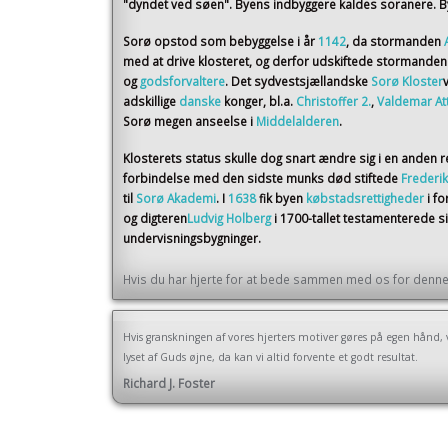
"dyndet ved søen". Byens indbyggere kaldes soranere. By
Sorø opstod som bebyggelse i år
1142
, da stormanden
med at drive klosteret, og derfor udskiftede stormande
og
godsforvaltere
. Det sydvestsjællandske
Sorø Kloster
adskillige
danske
konger, bl.a.
Christoffer 2.
,
Valdemar At
Sorø megen anseelse i
Middelalderen
.
Klosterets status skulle dog snart ændre sig i en anden r
forbindelse med den sidste munks død stiftede
Frederik
til
Sorø Akademi
. I
1638
fik byen
købstadsrettigheder
i f
og digteren
Ludvig Holberg
i 1700-tallet testamenterede 
undervisningsbygninger.
Hvis du har hjerte for at bede sammen med os for denne 
Hvis granskningen af vores hjerters motiver gøres på egen hånd, v
lyset af Guds øjne, da kan vi altid forvente et godt resultat.
Richard J. Foster